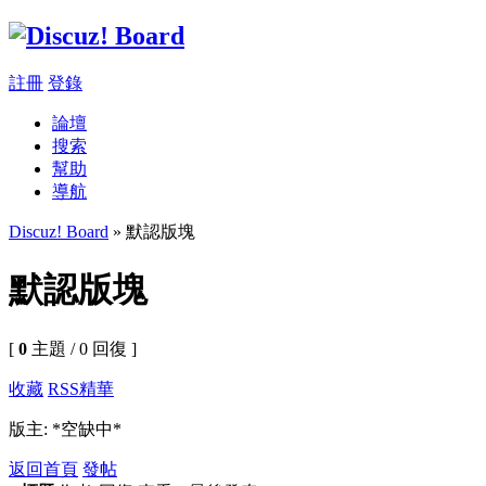
註冊
登錄
論壇
搜索
幫助
導航
Discuz! Board
» 默認版塊
默認版塊
[
0
主題 / 0 回復 ]
收藏
RSS
精華
版主: *空缺中*
返回首頁
發帖