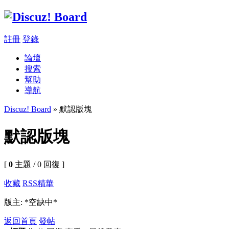
註冊
登錄
論壇
搜索
幫助
導航
Discuz! Board
» 默認版塊
默認版塊
[
0
主題 / 0 回復 ]
收藏
RSS
精華
版主: *空缺中*
返回首頁
發帖