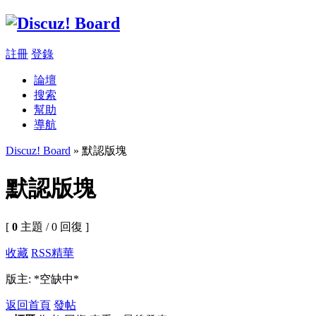
註冊
登錄
論壇
搜索
幫助
導航
Discuz! Board
» 默認版塊
默認版塊
[
0
主題 / 0 回復 ]
收藏
RSS
精華
版主: *空缺中*
返回首頁
發帖